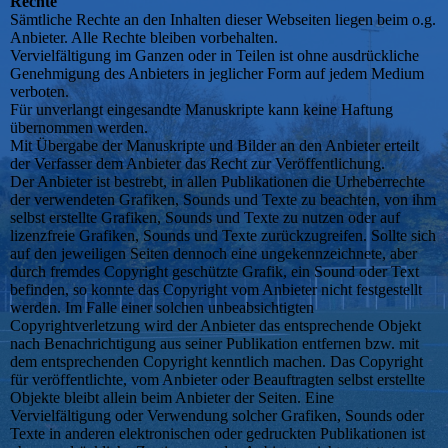
Rechte
Sämtliche Rechte an den Inhalten dieser Webseiten liegen beim o.g.
Anbieter. Alle Rechte bleiben vorbehalten.
Vervielfältigung im Ganzen oder in Teilen ist ohne ausdrückliche
Genehmigung des Anbieters in jeglicher Form auf jedem Medium
verboten.
Für unverlangt eingesandte Manuskripte kann keine Haftung
übernommen werden.
Mit Übergabe der Manuskripte und Bilder an den Anbieter erteilt
der Verfasser dem Anbieter das Recht zur Veröffentlichung.
Der Anbieter ist bestrebt, in allen Publikationen die Urheberrechte
der verwendeten Grafiken, Sounds und Texte zu beachten, von ihm
selbst erstellte Grafiken, Sounds und Texte zu nutzen oder auf
lizenzfreie Grafiken, Sounds und Texte zurückzugreifen. Sollte sich
auf den jeweiligen Seiten dennoch eine ungekennzeichnete, aber
durch fremdes Copyright geschützte Grafik, ein Sound oder Text
befinden, so konnte das Copyright vom Anbieter nicht festgestellt
werden. Im Falle einer solchen unbeabsichtigten
Copyrightverletzung wird der Anbieter das entsprechende Objekt
nach Benachrichtigung aus seiner Publikation entfernen bzw. mit
dem entsprechenden Copyright kenntlich machen. Das Copyright
für veröffentlichte, vom Anbieter oder Beauftragten selbst erstellte
Objekte bleibt allein beim Anbieter der Seiten. Eine
Vervielfältigung oder Verwendung solcher Grafiken, Sounds oder
Texte in anderen elektronischen oder gedruckten Publikationen ist